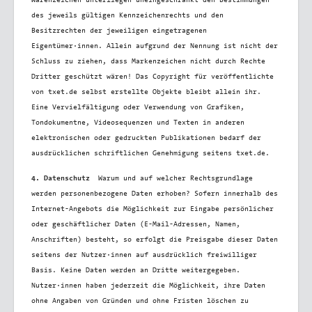
Warenzeichen unterliegen uneingeschränkt den Bestimmungen
des jeweils gültigen Kennzeichenrechts und den
Besitzrechten der jeweiligen eingetragenen
Eigentümer·innen. Allein aufgrund der Nennung ist nicht der
Schluss zu ziehen, dass Markenzeichen nicht durch Rechte
Dritter geschützt wären! Das Copyright für veröffentlichte
von txet.de selbst erstellte Objekte bleibt allein ihr.
Eine Vervielfältigung oder Verwendung von Grafiken,
Tondokumentne, Videosequenzen und Texten in anderen
elektronischen oder gedruckten Publikationen bedarf der
ausdrücklichen schriftlichen Genehmigung seitens txet.de.
4. Datenschutz
Warum und auf welcher Rechtsgrundlage
werden personenbezogene Daten erhoben?
Sofern innerhalb des
Internet-Angebots die Möglichkeit zur Eingabe persönlicher
oder geschäftlicher Daten (E-Mail-Adressen, Namen,
Anschriften) besteht, so erfolgt die Preisgabe dieser Daten
seitens der Nutzer·innen auf ausdrücklich freiwilliger
Basis. Keine Daten werden an Dritte weitergegeben.
Nutzer·innen haben jederzeit die Möglichkeit, ihre Daten
ohne Angaben von Gründen und ohne Fristen löschen zu