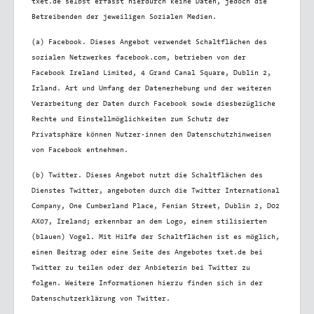
txet.de selbst erfasst hierdurch keine Daten, jedoch die
Betreibenden der jeweiligen Sozialen Medien.
(a) Facebook. Dieses Angebot verwendet Schaltflächen des
sozialen Netzwerkes facebook.com, betrieben von der
Facebook Ireland Limited, 4 Grand Canal Square, Dublin 2,
Irland. Art und Umfang der Datenerhebung und der weiteren
Verarbeitung der Daten durch Facebook sowie diesbezügliche
Rechte und Einstellmöglichkeiten zum Schutz der
Privatsphäre können Nutzer·innen den Datenschutzhinweisen
von Facebook entnehmen.
(b) Twitter. Dieses Angebot nutzt die Schaltflächen des
Dienstes Twitter, angeboten durch die Twitter International
Company, One Cumberland Place, Fenian Street, Dublin 2, D02
AX07, Ireland; erkennbar an dem Logo, einem stilisierten
(blauen) Vogel. Mit Hilfe der Schaltflächen ist es möglich,
einen Beitrag oder eine Seite des Angebotes txet.de bei
Twitter zu teilen oder der Anbieterin bei Twitter zu
folgen. Weitere Informationen hierzu finden sich in der
Datenschutzerklärung von Twitter.