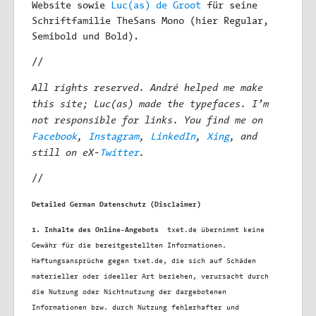
Website sowie
Luc(as) de Groot
für seine
Schriftfamilie TheSans Mono (hier Regular,
Semibold und Bold).
//
All rights reserved. André helped me make
this site; Luc(as) made the typefaces. I’m
not responsible for links. You find me on
,
,
,
, and
Facebook
Instagram
LinkedIn
Xing
still on eX-
.
Twitter
//
Detailed German Datenschutz (Disclaimer)
1. Inhalte des Online-Angebots
t
xet.de übernimmt keine
Gewähr für die bereitgestellten Informationen.
Haftungsansprüche gegen txet.de, die sich auf Schäden
materieller oder ideeller Art beziehen, verursacht durch
die Nutzung oder Nichtnutzung der dargebotenen
Informationen bzw. durch Nutzung fehlerhafter und