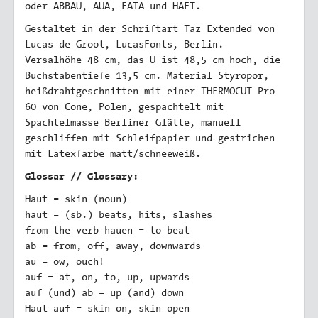
oder ABBAU, AUA, FATA und HAFT.
Gestaltet in der Schriftart Taz Extended von
Lucas de Groot, LucasFonts, Berlin.
Versalhöhe 48 cm, das U ist 48,5 cm hoch, die
Buchstabentiefe 13,5 cm. Material Styropor,
heißdrahtgeschnitten mit einer THERMOCUT Pro
60 von Cone, Polen, gespachtelt mit
Spachtelmasse Berliner Glätte, manuell
geschliffen mit Schleifpapier und gestrichen
mit Latexfarbe matt/schneeweiß.
Glossar // Glossary:
Haut = skin (noun)
haut = (sb.) beats, hits, slashes
from the verb hauen = to beat
ab = from, off, away, downwards
au = ow, ouch!
auf = at, on, to, up, upwards
auf (und) ab = up (and) down
Haut auf = skin on, skin open