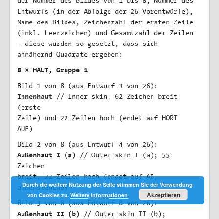
der Nummer des Bildes von 1 bis 8, Nummer des
Entwurfs (in der Abfolge der 26 Vorentwürfe),
Name des Bildes, Zeichenzahl der ersten Zeile
(inkl. Leerzeichen) und Gesamtzahl der Zeilen
– diese wurden so gesetzt, dass sich
annähernd Quadrate ergeben:
8 × HAUT, Gruppe 1
Bild 1 von 8 (aus Entwurf 3 von 26):
Innenhaut
// Inner skin; 62 Zeichen breit
(erste
Zeile) und 22 Zeilen hoch (endet auf HÖRT
AUF)
Bild 2 von 8 (aus Entwurf 4 von 26):
Außenhaut I (a)
// Outer skin I (a); 55
Zeichen
breit, 22 Zeilen hoch (endet auf AB,
Durch die weitere Nutzung der Seite stimmen Sie der Verwendung
außenstehend)
Akzeptieren
von Cookies zu.
Weitere Informationen
Bild 3 von 8 (aus Entwurf 8 von 26):
Außenhaut II (b)
// Outer skin II (b);