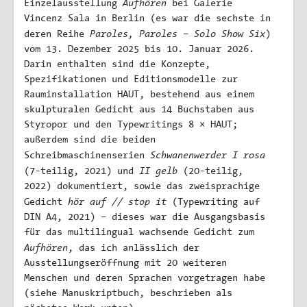
Aufhören
Einzelausstellung
bei Galerie
Vincenz Sala in Berlin (es war die sechste in
Paroles, Paroles – Solo Show Six
deren Reihe
)
vom 13. Dezember 2025 bis 10. Januar 2026.
Darin enthalten sind die Konzepte,
Spezifikationen und Editionsmodelle zur
Rauminstallation HAUT, bestehend aus einem
skulpturalen Gedicht aus 14 Buchstaben aus
Styropor und den Typewritings 8 × HAUT;
außerdem sind die beiden
Schwanenwerder I rosa
Schreibmaschinenserien
II gelb
(7-teilig, 2021) und
(20-teilig,
2022) dokumentiert, sowie das zweisprachige
hör auf // stop it
Gedicht
(Typewriting auf
DIN A4, 2021) – dieses war die Ausgangsbasis
für das multilingual wachsende Gedicht zum
Aufhören
, das ich anlässlich der
Ausstellungseröffnung mit 20 weiteren
Menschen und deren Sprachen vorgetragen habe
(siehe Manuskriptbuch, beschrieben als