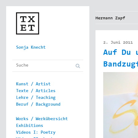
Hermann Zapf
2. Juni 2011
Skip to content
Sonja Knecht
Auf Du 
Main menu
Bandzug
Kunst / Artist
Texte / Articles
Lehre / Teaching
Beruf / Background
Works / Werkübersicht
Exhibitions
Videos I: Poetry