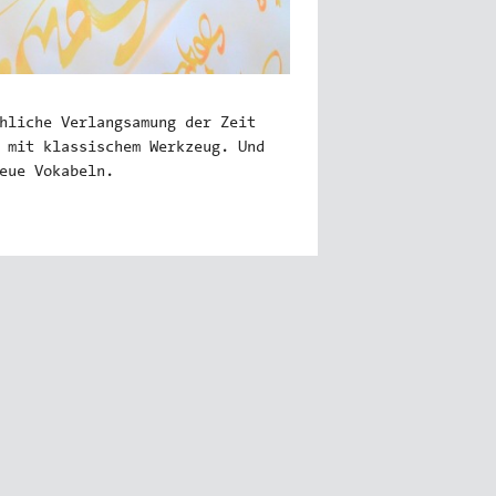
hliche Verlangsamung der Zeit
 mit klassischem Werkzeug. Und
eue Vokabeln.