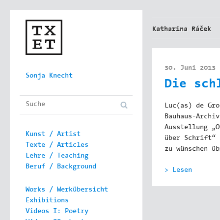
Katharina Ráček
30. Juni 2013
Skip to content
Sonja Knecht
Die sch
Main menu
Luc(as) de Gro
Bauhaus-Archiv
Ausstellung „O
Kunst / Artist
über Schrift“ 
Texte / Articles
zu wünschen üb
Lehre / Teaching
Beruf / Background
> Lesen
Works / Werkübersicht
Exhibitions
Videos I: Poetry