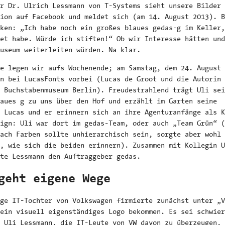
r Dr. Ulrich Lessmann von T-Systems sieht unsere Bilder 
ion auf Facebook und meldet sich (am 14. August 2013). B
ken: „Ich habe noch ein großes blaues gedas-g im Keller,
et habe. Würde ich stiften!“ Ob wir Interesse hätten und
useum weiterleiten würden. Na klar.
e legen wir aufs Wochenende; am Samstag, dem 24. August 
n bei LucasFonts vorbei (Lucas de Groot und die Autorin 
 Buchstabenmuseum Berlin). Freudestrahlend trägt Uli sei
aues g zu uns über den Hof und erzählt im Garten seine
 Lucas und er erinnern sich an ihre Agenturanfänge als K
ign: Uli war dort im gedas-Team, oder auch „Team Grün“ (
ach Farben sollte unhierarchisch sein, sorgte aber wohl 
, wie sich die beiden erinnern). Zusammen mit Kollegin U
te Lessmann den Auftraggeber gedas.
geht eigene Wege
ge IT-Tochter von Volkswagen firmierte zunächst unter „V
 ein visuell eigenständiges Logo bekommen. Es sei schwier
 Uli Lessmann, die IT-Leute von VW davon zu überzeugen, 