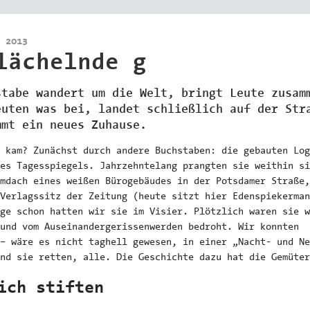
 2013
lächelnde g
stabe wandert um die Welt, bringt Leute zusam
euten was bei, landet schließlich auf der Str
mmt ein neues Zuhause.
u kam? Zunächst durch andere Buchstaben: die gebauten Log
es Tagesspiegels. Jahrzehntelang prangten sie weithin si
mdach eines weißen Bürogebäudes in der Potsdamer Straße,
Verlagssitz der Zeitung (heute sitzt hier Edenspiekerman
ge schon hatten wir sie im Visier. Plötzlich waren sie w
und vom Auseinandergerissenwerden bedroht. Wir konnten
– wäre es nicht taghell gewesen, in einer „Nacht- und Ne
nd sie retten, alle. Die Geschichte dazu hat die Gemüter
ich stiften