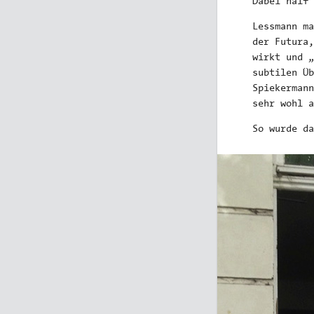
Dabei half 
Lessmann ma
der Futura,
wirkt und „
subtilen Ü
Spiekermann
sehr wohl a
So wurde da