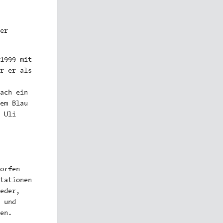
er
1999 mit
r er als
ach ein
em Blau
 Uli
orfen
tationen
eder,
 und
en.