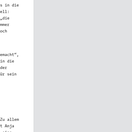
s in die
ell:
„die
mmer
och
emacht“,
in die
der
ür sein
Zu allem
t Anja