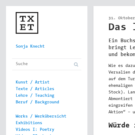
31. Oktober
Das 
Ein Buch
Skip to content
Sonja Knecht
bringt L
Main menu
und beko
Wie es daz
Versalien d
auf dem Tur
Kunst / Artist
ehemaligen 
Texte / Articles
Stock). Lan
Lehre / Teaching
Abmontiert 
Beruf / Background
eingreifen 
Aktion“ – u
Works / Werkübersicht
Exhibitions
Würde 
Videos I: Poetry