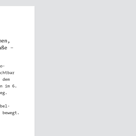
men,
aße –
o-
chtbar
 dem
n im 6.
eg.
bel-
 bewegt.