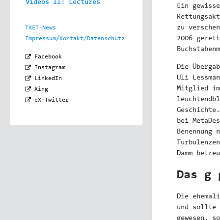
Videos II: Lectures
Ein gewisse
Rettungsakt
zu verschen
TXET-News
2006 gerett
Impressum/Kontakt/Datenschutz
Buchstabenm
Facebook
Die Übergab
Instagram
Uli Lessman
LinkedIn
Mitglied im
Xing
leuchtendbl
eX-Twitter
Geschichte.
bei MetaDes
Benennung n
Turbulenzen
Damm betreu
Das g 
Die ehemali
und sollte
gewesen, so