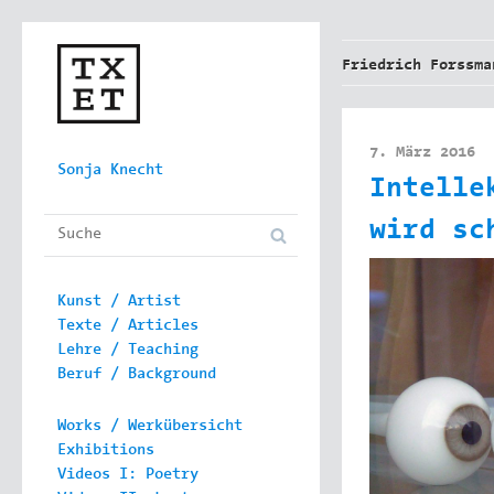
Friedrich Forssma
7. März 2016
Skip to content
Sonja Knecht
Intelle
Main menu
wird sc
Kunst / Artist
Texte / Articles
Lehre / Teaching
Beruf / Background
Works / Werkübersicht
Exhibitions
Videos I: Poetry