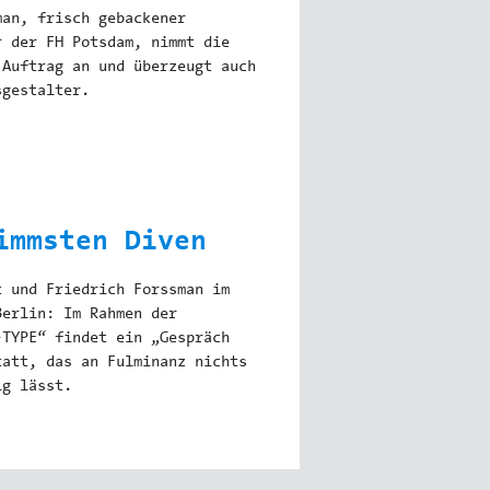
man, frisch gebackener
r der FH Potsdam, nimmt die
 Auftrag an und überzeugt auch
sgestalter.
immsten Diven
t und Friedrich Forssman im
Berlin: Im Rahmen der
-TYPE“ findet ein „Gespräch
tatt, das an Fulminanz nichts
ig lässt.