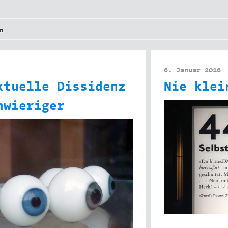
n
6. Januar 2016
ktuelle Dissidenz
Nie klei
hwieriger