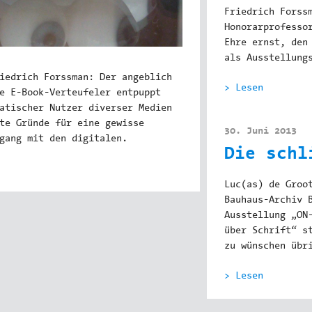
Friedrich Forss
Honorarprofesso
Ehre ernst, den
als Ausstellung
iedrich Forssman: Der angeblich
> Lesen
e E-Book-Verteufeler entpuppt
atischer Nutzer diverser Medien
te Gründe für eine gewisse
30. Juni 2013
gang mit den digitalen.
Die schl
Luc(as) de Groo
Bauhaus-Archiv 
Ausstellung „ON
über Schrift“ s
zu wünschen übr
> Lesen