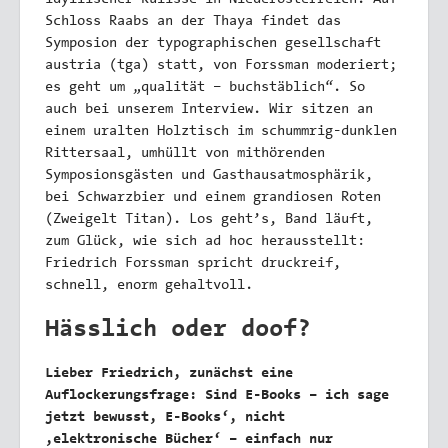
idyllischer Kulisse in Niederösterreich. Auf
Schloss Raabs an der Thaya findet das
Symposion der typographischen gesellschaft
austria (tga) statt, von Forssman moderiert;
es geht um „qualität – buchstäblich“. So
auch bei unserem Interview. Wir sitzen an
einem uralten Holztisch im schummrig-dunklen
Rittersaal, umhüllt von mithörenden
Symposionsgästen und Gasthausatmosphärik,
bei Schwarzbier und einem grandiosen Roten
(Zweigelt Titan). Los geht’s, Band läuft,
zum Glück, wie sich ad hoc herausstellt:
Friedrich Forssman spricht druckreif,
schnell, enorm gehaltvoll.
Hässlich oder doof?
Lieber Friedrich, zunächst eine
Auflockerungsfrage: Sind E-Books – ich sage
jetzt bewusst, E-Books‘, nicht
,elektronische Bücher‘ – einfach nur