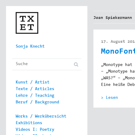
Joan Spiekermann
17. August 201
Skip to content
Sonja Knecht
MonoFon
Main menu
„Monotype hat 
– „Monotype ha
„WAS?“ – „Mono
Kunst / Artist
Eine heiße Deb
Texte / Articles
Lehre / Teaching
> Lesen
Beruf / Background
Works / Werkübersicht
Exhibitions
Videos I: Poetry