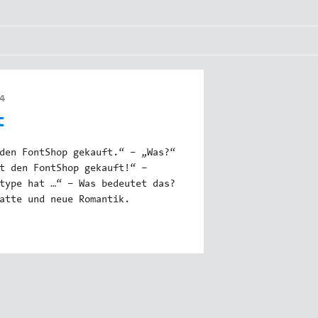
4
t
den FontShop gekauft.“ – „Was?“
t den FontShop gekauft!“ –
type hat …“ – Was bedeutet das?
atte und neue Romantik.