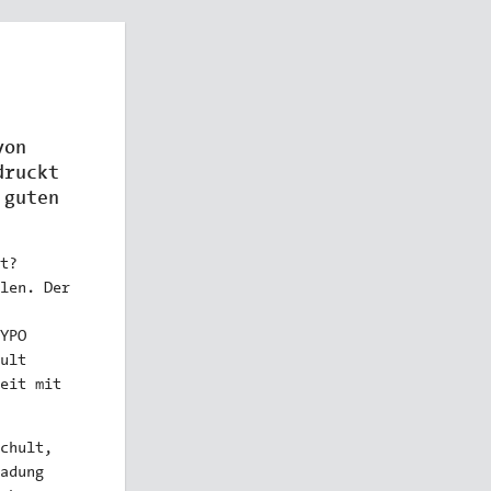
von
druckt
 guten
t?
len. Der
YPO
ult
eit mit
chult,
adung