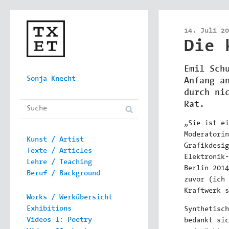
14. Juli 20
Die 
Emil Sch
Skip to content
Sonja Knecht
Anfang a
Main menu
durch ni
Rat.
„Sie ist e
Moderatorin
Kunst / Artist
Grafikdesig
Texte / Articles
Elektronik-
Lehre / Teaching
Berlin 2014
Beruf / Background
zuvor (ich 
Kraftwerk s
Works / Werkübersicht
Exhibitions
Synthetisch
Videos I: Poetry
bedankt sic