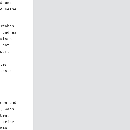
d uns
d seine
staben
 und es
sisch
 hat
war.
ter
teste
men und
, wann
ben.
 seine
hen