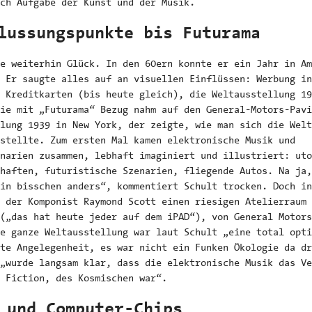
ch Aufgabe der Kunst und der Musik.
lussungspunkte bis Futurama
e weiterhin Glück. In den 60ern konnte er ein Jahr in Am
 Er saugte alles auf an visuellen Einflüssen: Werbung in
 Kreditkarten (bis heute gleich), die Weltausstellung 19
ie mit „Futurama“ Bezug nahm auf den General-Motors-Pavi
lung 1939 in New York, der zeigte, wie man sich die Welt
stellte. Zum ersten Mal kamen elektronische Musik und
narien zusammen, lebhaft imaginiert und illustriert: uto
haften, futuristische Szenarien, fliegende Autos. Na ja,
in bisschen anders“, kommentiert Schult trocken. Doch in
 der Komponist Raymond Scott einen riesigen Atelierraum 
(„das hat heute jeder auf dem iPAD“), von General Motors
e ganze Weltausstellung war laut Schult „eine total opti
te Angelegenheit, es war nicht ein Funken Ökologie da dr
„wurde langsam klar, dass die elektronische Musik das Ve
 Fiction, des Kosmischen war“.
 und Computer-Chips