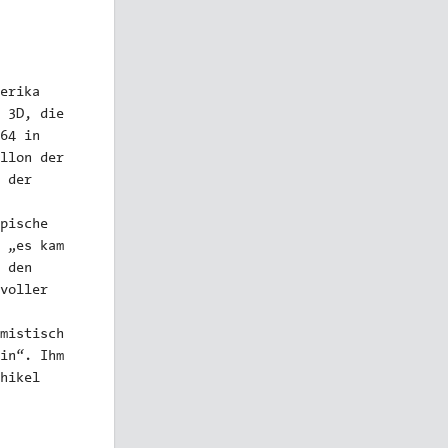
erika
 3D, die
64 in
llon der
 der
pische
 „es kam
 den
voller
mistisch
in“. Ihm
hikel