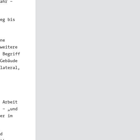
ahr –
eg bis
ne
weitere
 Begriff
Gebäude
lateral,
 Arbeit
 – „und
er im
d