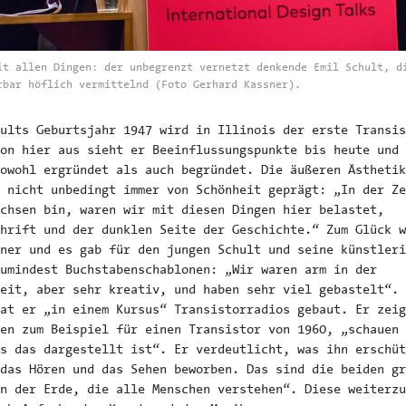
it allen Dingen: der unbegrenzt vernetzt denkende Emil Schult, d
rbar höflich vermittelnd (Foto Gerhard Kassner).
ults Geburtsjahr 1947 wird in Illinois der erste Transis
on hier aus sieht er Beeinflussungspunkte bis heute und 
owohl ergründet als auch begründet. Die äußeren Ästhetik
 nicht unbedingt immer von Schönheit geprägt: „In der Ze
chsen bin, waren wir mit diesen Dingen hier belastet,
hrift und der dunklen Seite der Geschichte.“ Zum Glück w
ner und es gab für den jungen Schult und seine künstleri
umindest Buchstabenschablonen: „Wir waren arm in der
eit, aber sehr kreativ, und haben sehr viel gebastelt“. 
at er „in einem Kursus“ Transistorradios gebaut. Er zeig
en zum Beispiel für einen Transistor von 1960, „schauen 
s das dargestellt ist“. Er verdeutlicht, was ihn erschüt
das Hören und das Sehen beworben. Das sind die beiden gr
n der Erde, die alle Menschen verstehen“. Diese weiterzu