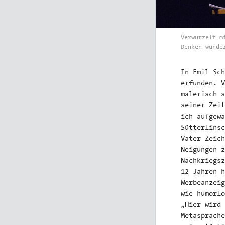
Verwurzelt m
Denken wunde
In Emil Sch
erfunden. V
malerisch s
seiner Zeit
ich aufgewa
Sütterlinsc
Vater Zeich
Neigungen z
Nachkriegsz
12 Jahren h
Werbeanzeig
wie humorlo
„Hier wird 
Metasprache