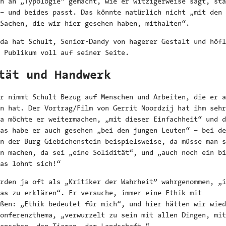
ch an „Typologie“ gemacht, wie er witzigerweise sagt, sta
– und beides passt. Das könnte natürlich nicht „mit den
Sachen, die wir hier gesehen haben, mithalten“.
da hat Schult, Senior-Dandy von hagerer Gestalt und höfl
 Publikum voll auf seiner Seite.
tät und Handwerk
r nimmt Schult Bezug auf Menschen und Arbeiten, die er a
n hat. Der Vortrag/Film von Gerrit Noordzij hat ihm sehr
Da möchte er weitermachen, „mit dieser Einfachheit“ und d
as habe er auch gesehen „bei den jungen Leuten“ – bei de
n der Burg Giebichenstein beispielsweise, da müsse man s
n machen, da sei „eine Solidität“, und „auch noch ein bi
as lohnt sich!“
rden ja oft als „Kritiker der Wahrheit” wahrgenommen, „i
as zu erklären“. Er versuche, immer eine Ethik mit
ßen: „Ethik bedeutet für mich“, und hier hätten wir wied
onferenzthema, „verwurzelt zu sein mit allen Dingen, mit