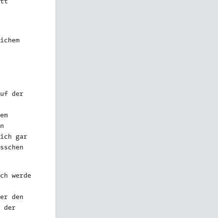
tt
ichem
uf der
em
n
ich gar
sschen
ch werde
er den
 der