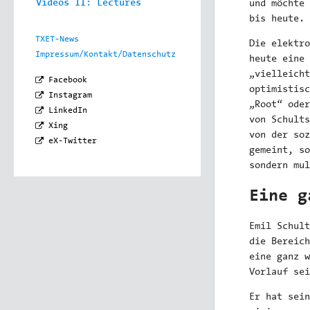
Videos II: Lectures
und möchte 
bis heute.
TXET-News
Die elektro
Impressum/Kontakt/Datenschutz
heute eine 
„vielleicht
Facebook
optimistis
Instagram
„Root“ oder
LinkedIn
von Schults
Xing
von der soz
eX-Twitter
gemeint, so
sondern mul
Eine g
Emil Schult
die Bereich
eine ganz w
Vorlauf sei
Er hat sein