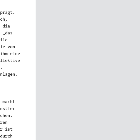
prägt.
ch,
 die
 „das
ile
ie von
ihm eine
llektive
.
nlagen.
 macht
nstler
chen.
ren
r ist
durch