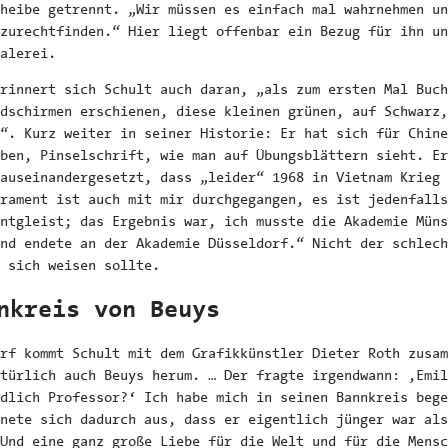
heibe getrennt. „Wir müssen es einfach mal wahrnehmen un
zurechtfinden.“ Hier liegt offenbar ein Bezug für ihn un
alerei.
rinnert sich Schult auch daran, „als zum ersten Mal Buch
dschirmen erschienen, diese kleinen grünen, auf Schwarz,
“. Kurz weiter in seiner Historie: Er hat sich für Chine
ben, Pinselschrift, wie man auf Übungsblättern sieht. Er
auseinandergesetzt, dass „leider“ 1968 in Vietnam Krieg 
rament ist auch mit mir durchgegangen, es ist jedenfalls
ntgleist; das Ergebnis war, ich musste die Akademie Müns
nd endete an der Akademie Düsseldorf.“ Nicht der schlech
 sich weisen sollte.
nkreis von Beuys
rf kommt Schult mit dem Grafikkünstler Dieter Roth zusam
türlich auch Beuys herum. … Der fragte irgendwann: ,Emil
dlich Professor?‘ Ich habe mich in seinen Bannkreis bege
nete sich dadurch aus, dass er eigentlich jünger war als
Und eine ganz große Liebe für die Welt und für die Mensc