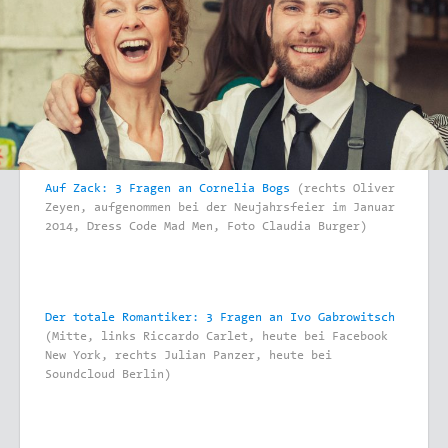
Auf Zack: 3 Fragen an Cornelia Bogs
(rechts Oliver
Zeyen, aufgenommen bei der Neujahrsfeier im Januar
2014, Dress Code Mad Men, Foto Claudia Burger)
Der totale Romantiker: 3 Fragen an Ivo Gabrowitsch
(Mitte, links Riccardo Carlet, heute bei Facebook
New York, rechts Julian Panzer, heute bei
Soundcloud Berlin)