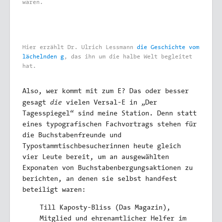
waren.
Hier erzählt Dr. Ulrich Lessmann
die Geschichte vom
lächelnden g
, das ihn um die halbe Welt begleitet
hat.
Also, wer kommt mit zum E? Das oder besser
die
gesagt
vielen Versal-E in „Der
Tagesspiegel“ sind meine Station. Denn statt
eines typografischen Fachvortrags stehen für
die Buchstabenfreunde und
Typostammtischbesucherinnen heute gleich
vier Leute bereit, um an ausgewählten
Exponaten von Buchstabenbergungsaktionen zu
berichten, an denen sie selbst handfest
beteiligt waren:
Till Kaposty-Bliss (Das Magazin),
Mitglied und ehrenamtlicher Helfer im