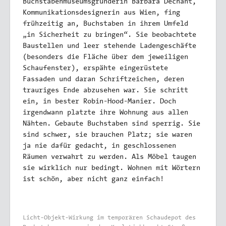
Buchstabenmuseumsgründerin Barbara Dechant,
Kommunikationsdesignerin aus Wien, fing
frühzeitig an, Buchstaben in ihrem Umfeld
„in Sicherheit zu bringen“. Sie beobachtete
Baustellen und leer stehende Ladengeschäfte
(besonders die Fläche über dem jeweiligen
Schaufenster), erspähte eingerüstete
Fassaden und daran Schriftzeichen, deren
trauriges Ende abzusehen war. Sie schritt
ein, in bester Robin-Hood-Manier. Doch
irgendwann platzte ihre Wohnung aus allen
Nähten. Gebaute Buchstaben sind sperrig. Sie
sind schwer, sie brauchen Platz; sie waren
ja nie dafür gedacht, in geschlossenen
Räumen verwahrt zu werden. Als Möbel taugen
sie wirklich nur bedingt. Wohnen mit Wörtern
ist schön, aber nicht ganz einfach!
Licht-Objekt-Wirkung im temporären Schaudepot des