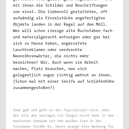
mit ihnen die Schilder und Beschriftungen
von einst. Die liebevoll gestalteten, oft
aufwändig als Einzelstücke angefertigten
Objekte landen in der Regel auf dem Müll.
Wer will schon riesige alte Buchstaben fach-
und materialgerecht entsorgen oder gar bei
sich zu Hause haben, angerostete
Leuchtreklamen oder verdreckte
Neonröhrenwörter, die nichts mehr
bezeichnen? Wir. Auch wenn sie Arbeit
machen, Platz brauchen, man sich
gelegentlich sogar richtig wehtut an ihnen.
(Schon mal mit einer Serife auf Schläfenhöhe
zusammengestoßen?)
Tagesspiegel
Zwar gab und gibt es den
noch, aber
der Sitz des Verlages ist längst nicht mehr in dem
markanten Gebäude mit dem weißen Turm in der
Potsdamer Straße 83. Heute prangt hier Werbung für