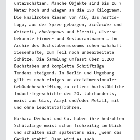
unterschätzen. Manche Objekte sind bis zu 3
Meter hoch und wiegen an die 150 Kilogramm.
AEG
Hertie
Die knallroten Riesen von
, das
-
Schlecker
Logo, aus der Spree geborgen,
und
Reichelt
Ebbinghaus
Eternit
,
und
, diverse
bekannte Firmen- und Restaurantnamen … Im
Archiv des Buchstabenmuseums ruhen wahrhaft
riesenhafte, zum Teil noch unbearbeitete
Schätze. Die Sammlung umfasst über 1.200
Buchstaben und komplette Schriftzüge –
Tendenz steigend. In Berlin und Umgebung
gilt es noch einiges an dreidimensionaler
Gebäudebeschriftung zu retten: buchstäbliche
Industriegeschichte des 20. Jahrhunderts,
meist aus Glas, Acryl und/oder Metall, mit
und ohne Leuchtstoffröhren.
Barbara Dechant und Co. haben ihre bedrohten
Schützlinge meist schon frühzeitig im Blick
und schalten sich spätestens ein, „wenn das
Gerüst steht“. Dann wird es auch