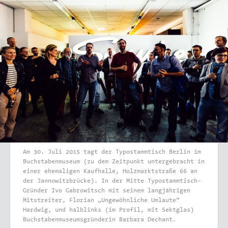
Am 30. Juli 2015 tagt der Typostammtisch Berlin im
Buchstabenmuseum (zu dem Zeitpunkt untergebracht in
einer ehemaligen Kaufhalle, Holzmarktstraße 66 an
der Jannowitzbrücke). In der Mitte Typostammtisch-
Gründer Ivo Gabrowitsch mit seinem langjährigen
Mitstreiter, Florian „Ungewöhnliche Umlaute“
Hardwig, und halblinks (im Profil, mit Sektglas)
Buchstabenmuseumsgründerin Barbara Dechant.