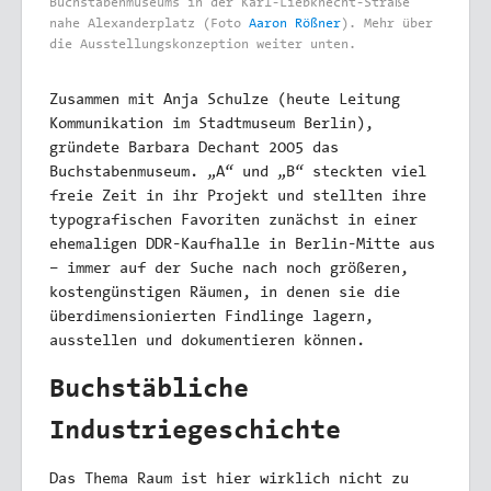
Buchstabenmuseums in der Karl-Liebknecht-Straße
nahe Alexanderplatz (Foto
Aaron Rößner
). Mehr über
die Ausstellungskonzeption weiter unten.
Zusammen mit Anja Schulze (heute Leitung
Kommunikation im Stadtmuseum Berlin),
gründete Barbara Dechant 2005 das
Buchstabenmuseum. „A“ und „B“ steckten viel
freie Zeit in ihr Projekt und stellten ihre
typografischen Favoriten zunächst in einer
ehemaligen DDR-Kaufhalle in Berlin-Mitte aus
– immer auf der Suche nach noch größeren,
kostengünstigen Räumen, in denen sie die
überdimensionierten Findlinge lagern,
ausstellen und dokumentieren können.
Buchstäbliche
Industriegeschichte
Das Thema Raum ist hier wirklich nicht zu