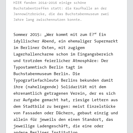
HIER fanden 2014–2016 einige schöne
Buchstabentreffen statt: die Kaufhalle an der
Jannowitzbrücke, die das Buchstabenmuseum zwei
Jahre lang zwischennutzen konnte.
Sommer 2015: „Wer kommt mit zum E?“ Ein
idyllischer Abend, ein ehemaliger Supermarkt
im Berliner Osten, mit zugigem
Lagerhallencharme schon im Eingangsbereich
und trotzdem feierlicher Atmosphäre: Der
Typostammtisch Berlin tagt im
Buchstabenmuseum Berlin. Die
Typografiefachleute Berlins bekunden damit
ihre (naheliegende) Solidarität mit dem
ehrenamtlich getragenen Verein, der es sich
zur Aufgabe gemacht hat, riesige Lettern aus
dem Stadtbild zu bergen: meist Einzelstücke
von Fassaden oder Dächern, gebaut einzig und
allein für jeweils den einen Standort, das
jeweilige Ladengeschäft, die eine oder
andere Berliner Institution.