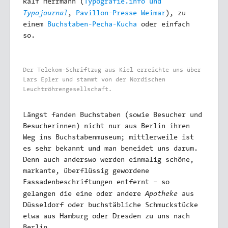
Ralf Herrmann (
Typografie.info und
Typojournal
,
Pavillon-Presse Weimar
), zu
einem
Buchstaben-Pecha-Kucha
oder einfach
so.
Der Telekom-Schriftzug aus Kiel erreichte uns über
Lars Epler und stammt von der Nordischen
Leuchtröhrengesellschaft.
Längst fanden Buchstaben (sowie Besucher und
Besucherinnen) nicht nur aus Berlin ihren
Weg ins Buchstabenmuseum; mittlerweile ist
es sehr bekannt und man beneidet uns darum.
Denn auch anderswo werden einmalig schöne,
markante, überflüssig gewordene
Fassadenbeschriftungen entfernt – so
Apotheke
gelangen die eine oder andere
aus
Düsseldorf oder buchstäbliche Schmuckstücke
etwa aus Hamburg oder Dresden zu uns nach