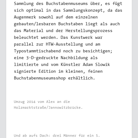
Sammlung des Buchstabenmuseums über, es fügt
sich optimal in das Sammlungskonzept, da das
Augenmerk sowohl auf dem einzelnen
gebauten/lesbaren Buchstaben liegt als auch
das Material und der Herstellungsprozess
beleuchtet werden. Das Kunstwerk war
parallel zur HTW-Ausstellung und am
Typostammtischabend noch zu besichtigen;
eine 3-D-gedruckte Nachbildung als
limitierte und vom Künstler Adam Slowik
signierte Edition im kleinen, feinen
Buchstabenmuseumsshop erhältlich.
Umzug 2014 vom Alex an die
Holzmarktstraße/Jannowitzbrücke.
Und ab aufs Dach: drei Männer für ein S.