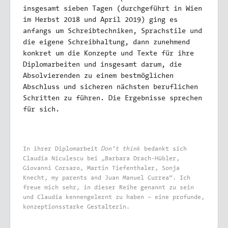
insgesamt sieben Tagen (durchgeführt in Wien
im Herbst 2018 und April 2019) ging es
anfangs um Schreibtechniken, Sprachstile und
die eigene Schreibhaltung, dann zunehmend
konkret um die Konzepte und Texte für ihre
Diplomarbeiten und insgesamt darum, die
Absolvierenden zu einem bestmöglichen
Abschluss und sicheren nächsten beruflichen
Schritten zu führen.
Die Ergebnisse sprechen
für sich.
Don’t think
In ihrer Diplomarbeit
bedankt sich
Claudia Niculescu bei „Barbara Drach-Hübler,
Giovanni Corsaro, Martin Tiefenthaler, Sonja
Knecht, my parents and Juan Manuel Currea“. Ich
freue mich sehr, in dieser Reihe genannt zu sein
und Claudia kennengelernt zu haben – eine profunde,
konzeptionsstarke Gestalterin.