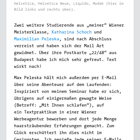
Helvetica, Helvetica Neue, Liquido, Modak (hier im
Bild links und rechts oben).
Zwei
weitere Studierende aus „meiner“ Wiener
Meisterklasse,
Katharina Schoch
und
Maximilian Peleska
, sind nach Abschluss
verreist und haben sich der Mail Art
gewidmet. Über ihre Postkarte „22/48“ aus
Budapest habe ich mich sehr gefreut. Text
wirkt nach!
Max Peleska hält mich außerdem per E-Mail
über seine Abenteuer auf dem Laufenden:
Inspiriert von meinem Seminar habe er sich,
übrigens auf einigermaßen gewagte Weise
(Betreff: „Mit Ihnen schlafen“), auf
ein Textpraktikum in einer Wiener
Werbeagentur
beworben
und dort jede Menge
haarsträubender Erfahrungen gemacht. Zum
Glück erschüttert ihn dies nicht im