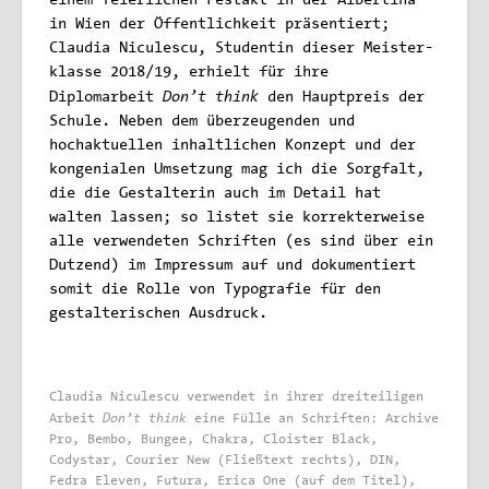
einem feierlichen Festakt in der Albertina
in Wien der Öffentlichkeit präsentiert;
Claudia Niculescu, Studentin dieser Meister­
klasse 2018/19, erhielt für ihre
Don’t think
Diplomarbeit
den Hauptpreis der
Schule. Neben dem überzeugenden und
hochaktuellen inhaltlichen Konzept und der
kongenialen Umsetzung mag ich die Sorgfalt,
die die Gestalterin auch im Detail hat
walten lassen; so listet sie k
orrekterweise
alle verwendeten Schriften (es sind über ein
Dutzend) im Impressum auf und dokumentiert
somit die Rolle von Typografie für den
gestalterischen Ausdruck.
Claudia Niculescu verwendet in ihrer dreiteiligen
Don’t think
Arbeit
eine Fülle an Schriften: Archive
Pro, Bembo, Bungee, Chakra, Cloister Black,
Codystar, Courier New (Fließtext rechts), DIN,
Fedra Eleven, Futura, Erica One (auf dem Titel),