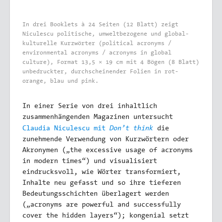
In drei Booklets à 24 Seiten (12 Blatt) zeigt
Niculescu politische, umweltbezogene und global-
kulturelle Kurzwörter (political acronyms /
environmental acronyms / acronyms in global
culture), Format 13,5 × 19 cm mit 4 Bögen (8 Blatt)
unbedruckter, durchscheinender Folien in rot-
orange, blau und pink.
In einer Serie von drei inhaltlich
zusammenhängenden Magazinen untersucht
Don’t think
Claudia Niculescu mit
die
zunehmende Verwendung von Kurzwörtern oder
Akronymen („the excessive usage of acronyms
in modern times“) und visualisiert
eindrucksvoll, wie Wörter transformiert,
Inhalte neu gefasst und so ihre tieferen
Bedeutungsschichten überlagert werden
(„acronyms are powerful and successfully
cover the hidden layers“); kongenial setzt