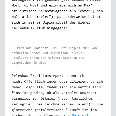
Geringsten. Ich genieße jede seiner E-Mails
Wort für Wort und erinnere mich an Max’
stilistische Selbstdiagnose als Texter („bin
halt a Schnörkeler“); passenderweise hat er
sich in seiner Diplomarbeit der Wiener
Kaffeehauskultur hingegeben.
50 Post aus Budapest: Mail-Art-Projekt 2019 von
Katharina Schoch und Maximilian Peleska,
Absolvent
·
innen der Meisterklasse an der
Graphischen in Wien.
Peleskas Praktikumsreports kann ich
nicht öffentlich lesen oder zitieren, da ich
dabei lospruste, zudem sind sie vertraulich.
Eins ist gewiss, ob als verbaler und/oder
visueller Schnörkeler (neben textlichem
verfügt er über zeichnerisches Talent): Eine
glorreiche gestalterische Zukunft ist ihm