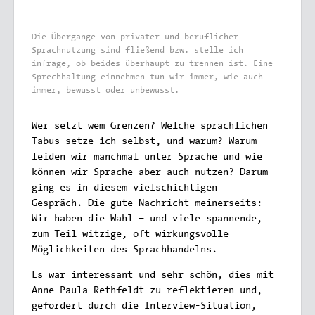
Die Übergänge von privater und beruflicher
Sprachnutzung sind fließend bzw. stelle ich
infrage, ob beides überhaupt zu trennen ist. Eine
Sprechhaltung einnehmen tun wir immer, wie auch
immer, bewusst oder unbewusst.
Wer setzt wem Grenzen? Welche sprachlichen
Tabus setze ich selbst, und warum? Warum
leiden wir manchmal unter Sprache und wie
können wir Sprache aber auch nutzen? Darum
ging es in diesem vielschichtigen
Gespräch. Die gute Nachricht meinerseits:
Wir haben die Wahl – und viele spannende,
zum Teil witzige, oft wirkungsvolle
Möglichkeiten des Sprachhandelns.
Es war interessant und sehr schön, dies mit
Anne Paula Rethfeldt zu reflektieren und,
gefordert durch die Interview-Situation,